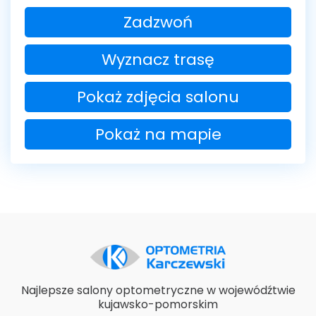
Zadzwoń
Wyznacz trasę
Pokaż zdjęcia salonu
Pokaż na mapie
Najlepsze salony optometryczne w wojewódźtwie
kujawsko-pomorskim