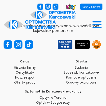
Strefa klienta
Najlepsze salony optometryczne w wojewódźtwie
kujawsko-pomorskim
O nas
Oferta
Historia firmy
Badania
Certyfikaty
Soczewki kontaktowe
Nasz zespół
Pomoce optyczne
Oferty pracy
Oprawy okularowe
Optometria Karczewski w okolicy
Optyk w Toruniu
Optyk w Bydgoszczy