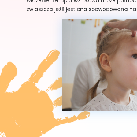
widzenie. Terapia wzrokowa może pomóc d
zwłaszcza jeśli jest ona spowodowana na