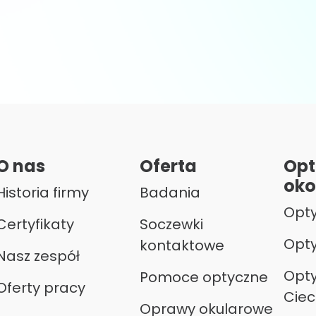
O nas
Oferta
Opt
oko
Historia firmy
Badania
Opty
Certyfikaty
Soczewki
Opty
kontaktowe
Nasz zespół
Opty
Pomoce optyczne
Oferty pracy
Ciec
Oprawy okularowe