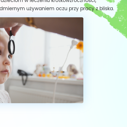
zieciom w leczeniu krótkowzroczności,
dmiernym używaniem oczu przy pracy z bliska.