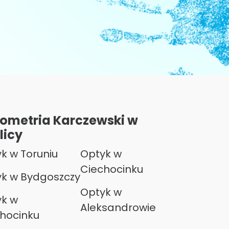
ometria Karczewski w
licy
k w Toruniu
Optyk w
Ciechocinku
k w Bydgoszczy
Optyk w
k w
Aleksandrowie
hocinku