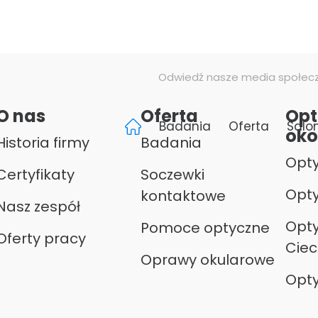
Odwiedź nasze media społec
O nas
Oferta
Opt
Badania
Oferta
Salo
oko
Historia firmy
Badania
Opty
Certyfikaty
Soczewki
Opty
kontaktowe
Nasz zespół
Opty
Pomoce optyczne
Oferty pracy
Ciec
Oprawy okularowe
Opty