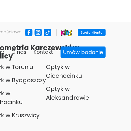
znościowe
Strefa klienta
ometria Karczewski w
ny
O nas
Kontakt
Umów badanie
licy
k w Toruniu
Optyk w
Ciechocinku
k w Bydgoszczy
Optyk w
k w
Aleksandrowie
hocinku
k w Kruszwicy